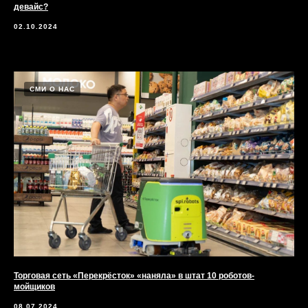
девайс?
02.10.2024
СМИ О НАС
Торговая сеть «Перекрёсток» «наняла» в штат 10 роботов-
мойщиков
08.07.2024