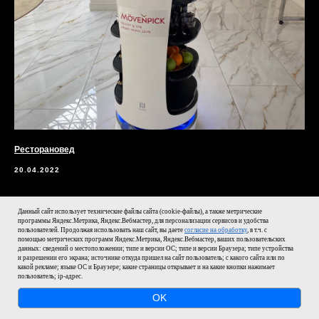
Ресторановед
20.04.2022
Данный сайт использует технические файлы сайта (cookie-файлы), а также метрические
программы Яндекс.Метрика, Яндекс.Вебмастер, для персонализации сервисов и удобства
пользователей. Продолжая использовать наш сайт, вы даете
согласие на обработку
, в т.ч. с
СМИ О НАС
помощью метрических программ Яндекс.Метрика, Яндекс.Вебмастер, ваших пользовательских
данных: сведений о местоположении; типе и версии ОС; типе и версии Браузера; типе устройства
и разрешении его экрана; источнике откуда пришел на сайт пользователь; с какого сайта или по
какой рекламе; языке ОС и Браузере; какие страницы открывает и на какие кнопки нажимает
пользователь; ip-адрес.
OK