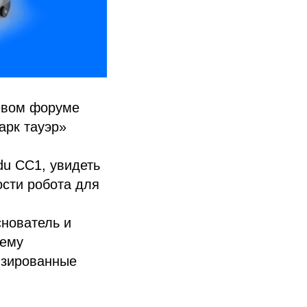
левом форуме
арк тауэр»
du CC1, увидеть
ости робота для
снователь и
тему
изированные