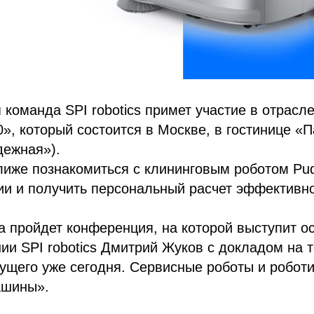
я команда SPI robotics примет участие в отрас
0», который состоится в Москве, в гостинице «П
ежная»).
лиже познакомиться с клининговым роботом Pu
ии и получить персональный расчет эффективн
 пройдет конференция, на которой выступит о
ии SPI robotics Дмитрий Жуков с докладом на 
ущего уже сегодня. Сервисные роботы и робот
ашины».